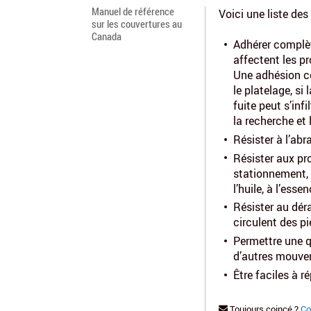
Manuel de référence
Voici une liste de
sur les couvertures au
Canada
Adhérer complèt
affectent les pr
Une adhésion co
le platelage, s
fuite peut s’inf
la recherche et 
Résister à l’ab
Résister aux pr
stationnement, l
l’huile, à l’ess
Résister au dér
circulent des p
Permettre une q
d’autres mouve
Être faciles à r
Toujours coincé ?
Co