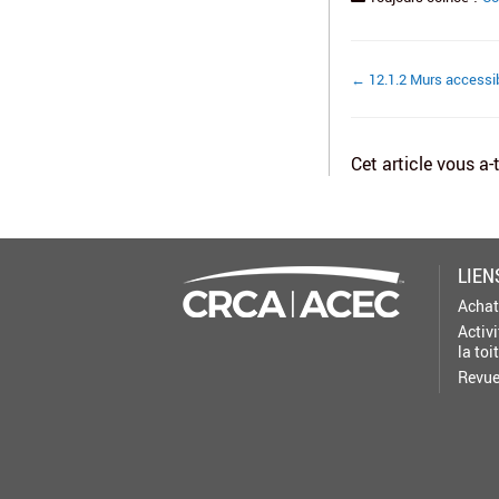
Navigation
← 12.1.2 Murs accessib
de
doc
Cet article vous a-t
LIEN
Achat
Activi
la toi
Revue