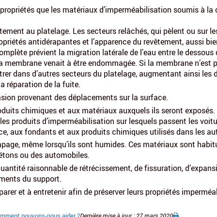
s propriétés que les matériaux d’imperméabilisation soumis à la 
ement au platelage. Les secteurs relâchés, qui pèlent ou sur l
opriétés antidérapantes et l’apparence du revêtement, aussi bien
mplète prévient la migration latérale de l’eau entre le dessous
i la membrane venait à être endommagée. Si la membrane n’est p
iltrer dans d’autres secteurs du platelage, augmentant ainsi les
la réparation de la fuite.
rasion provenant des déplacements sur la surface.
oduits chimiques et aux matériaux auxquels ils seront exposés.
es produits d’imperméabilisation sur lesquels passent les voitur
ence, aux fondants et aux produits chimiques utilisés dans les a
apage, même lorsqu’ils sont humides. Ces matériaux sont habitu
iétons ou des automobiles.
uantité raisonnable de rétrécissement, de fissuration, d’expansi
ments du support.
éparer et à entretenir afin de préserver leurs propriétés impermé
mment pouvons-nous aider ?
Dernière mise à jour : 27 mars 2020