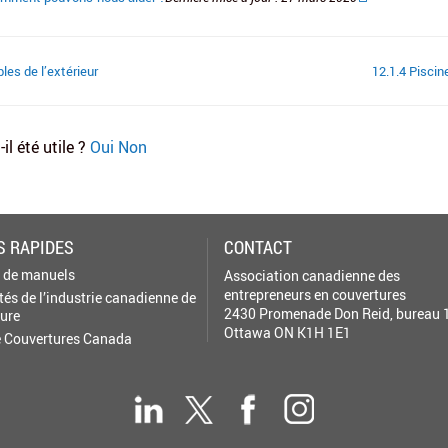
les de l’extérieur
12.1.4 Piscin
-il été utile ?
Oui
Non
S RAPIDES
CONTACT
 de manuels
Association canadienne des
entrepreneurs en couvertures
tés de l’industrie canadienne de
2430 Promenade Don Reid, bureau 
ture
Ottawa ON K1H 1E1
 Couvertures Canada